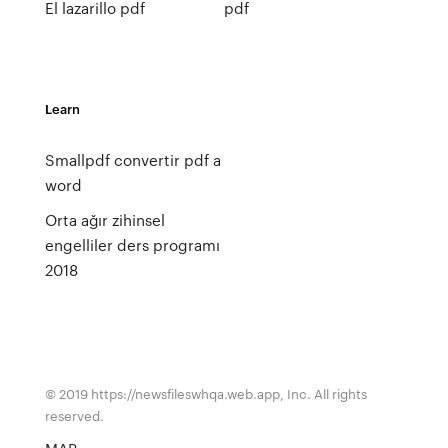
El lazarillo pdf
pdf
Learn
Smallpdf convertir pdf a
word
Orta ağır zihinsel
engelliler ders programı
2018
© 2019 https://newsfileswhqa.web.app, Inc. All rights
reserved.