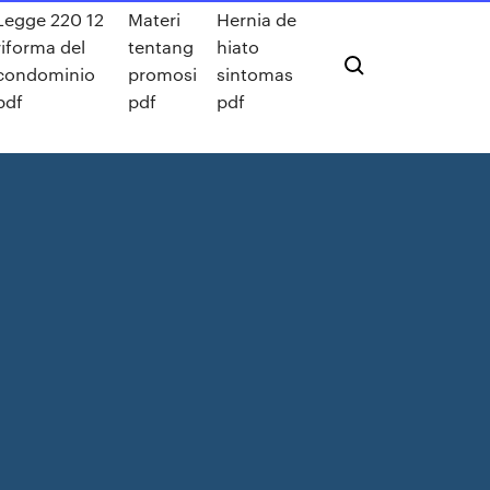
Legge 220 12
Materi
Hernia de
riforma del
tentang
hiato
condominio
promosi
sintomas
pdf
pdf
pdf