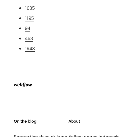
1635
1195
94
463
1948
On the blog
About
Pengertian daya dukung
Yellow pages indonesia